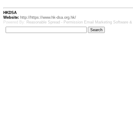
HKDSA
Website:
http://https://www.hk-dsa.org.hk/
Powered By:
Reasonable Spread - Permission Email Marketing Software &